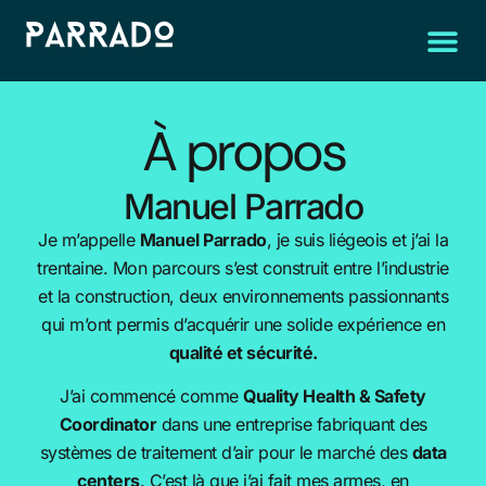
COORDINATEUR SÉCURITÉ SANT
TEST EN LIGNE – OBLIGATIONS PO
CONSULTANCE, AUDI
À propos
Manuel Parrado
Je m’appelle
Manuel Parrado
, je suis liégeois et j’ai la
trentaine. Mon parcours s’est construit entre l’industrie
et la construction, deux environnements passionnants
qui m’ont permis d’acquérir une solide expérience en
qualité et sécurité.
J’ai commencé comme
Quality Health & Safety
Coordinator
dans une entreprise fabriquant des
systèmes de traitement d’air pour le marché des
data
centers
. C’est là que j’ai fait mes armes, en